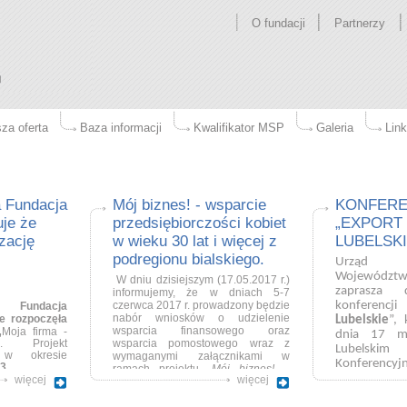
O fundacji
Partnerzy
za oferta
Baza informacji
Kwalifikator MSP
Galeria
Link
a Fundacja
Mój biznes! - wsparcie
KONFERE
je że
przedsiębiorczości kobiet
„EXPORT 
izację
w wieku 30 lat i więcej z
LUBELSKI
podregionu bialskiego.
Urząd M
Województ
W dniu dzisiejszym (17.05.2017 r.)
zaprasza
informujemy, że w dniach 5-7
czerwca 2017 r. prowadzony będzie
konferencj
a Fundacja
nabór wniosków o udzielenie
e rozpoczęła
Lubelskie
”, 
wsparcia finansowego oraz
„
Moja firma -
dnia 17 m
”. Projekt
wsparcia pomostowego wraz z
Lubels
 w okresie
wymaganymi załącznikami w
Konferencyjn
3
ramach projektu
„Mój biznes! –
więcej
więcej
wsparcie przedsiębiorczości kobiet
in naboru
w wieku 30 lat i więcej z
zeniowych w