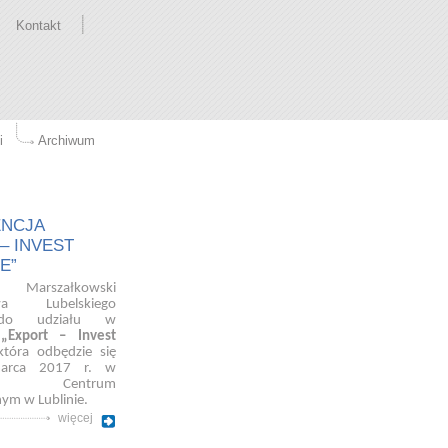
Kontakt
i
Archiwum
NCJA
– INVEST
E”
arszałkowski
wa Lubelskiego
 do udziału w
i
„Export – Invest
która odbędzie się
arca 2017 r. w
kim Centrum
ym w Lublinie.
więcej