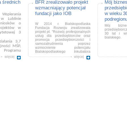
podregionu bialskiego”.
Wnioski
a średnich
BFR zrealizowało projekt
Mój biznes
 2022, po
należy składać w biurze projektu ul.
dokumentów
wzmacniający potencjał
przedsiębi
Księcia Witolda 19/24, 21-500 Biała
rządzającą
.
Podlaska w godzinach 8:00 – 16:00
fundacji jako IOB
w wieku 30
 Wspierania
lub siedzibie Partnera ul. Harcerska
podregionu
 w Lublinie
8, 21-200 Parczew godzinach od
nio
sków o
7:30 – 15:30
W 2014 r. Bialskopodlaska
Mój bizn
projektów
w
Fundacja Rozwoju zrealizowała
przedsiębiorc
projekt pt. "Rozwój profesjonalnych
ytetowej 3
30 lat i wi
usług dla przedsiębiorców oraz
bialskiego.
promocja przedsiębiorczości i
ziałania 3.7
samozatrudnienia poprzez
jności MŚP,
wzmocnienie potencjału
Programu
Bialskopodlaskiego Inkubatora
ojewództwa
Przedsiębiorczości", który został
więcej
więcej
a 2014-2020
dofinansowany ze środków
Europejskiego Funduszu Rozwoju
Regionalnego w ramach
Regionalnego Programu
Operacyjnego Województwa
Lubelskiego na lata 2007-2013.