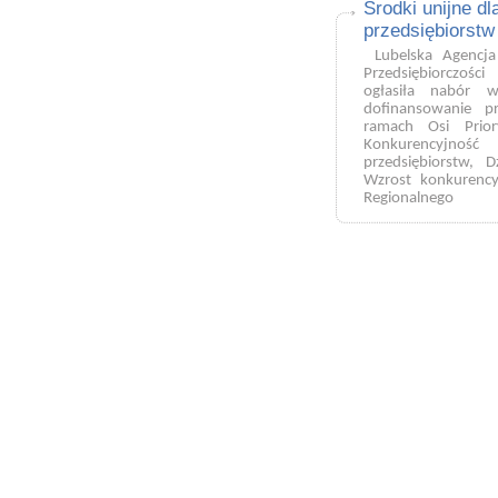
Środki unijne dl
połowie marca
zatwierdzeniu 
przedsiębiorstw
przez Instytucję Za
Lubelska Agencja
Przedsi
ębiorczości
ogłasiła
nabór w
dofinansowanie 
ramach Osi Prior
Konkurencyjność
przedsiębiorstw, D
Wzrost konkurency
Regionalnego 
Operacyjnego W
Lubelskiego na lat