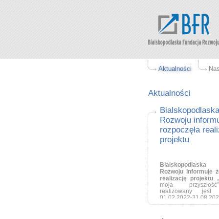
Aktualności
Nas
Aktualności
Bialskopodlask
Rozwoju informu
rozpoczęła real
projektu
Bialskopodlask
Rozwoju informuje ż
realizację projektu 
moja przyszłość
realizowany jest
01.02.2022-31.08.202
Planowany term
Formularzy Zgłos